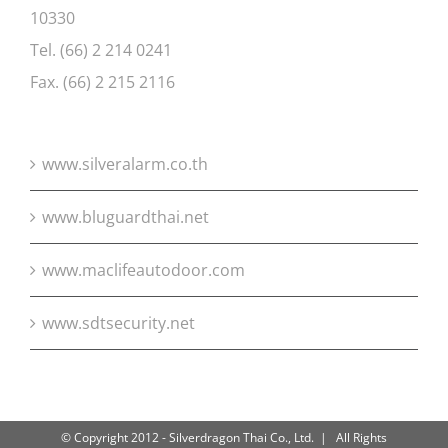
10330
Tel. (66) 2 214 0241
Fax. (66) 2 215 2116
www.silveralarm.co.th
www.bluguardthai.net
www.maclifeautodoor.com
www.sdtsecurity.net
© Copyright 2012 - Silverdragon Thai Co., Ltd. | All Rights