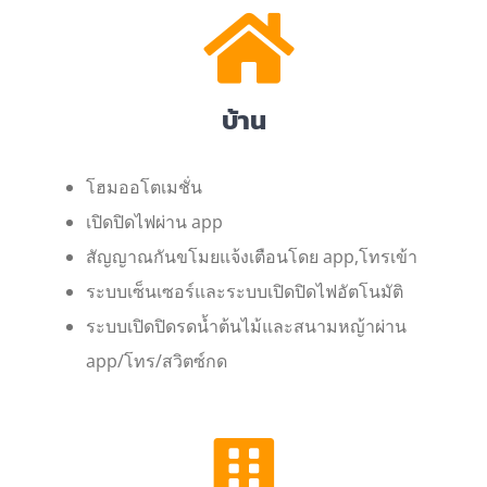
บ้าน
โฮมออโตเมชั่น
เปิดปิดไฟผ่าน app
สัญญาณกันขโมยแจ้งเตือนโดย app,โทรเข้า
ระบบเซ็นเซอร์และระบบเปิดปิดไฟอัตโนมัติ
ระบบเปิดปิดรดน้ำต้นไม้และสนามหญ้าผ่าน
app/โทร/สวิตซ์กด