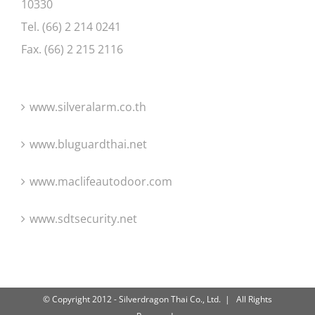
10330
Tel. (66) 2 214 0241
Fax. (66) 2 215 2116
www.silveralarm.co.th
www.bluguardthai.net
www.maclifeautodoor.com
www.sdtsecurity.net
© Copyright 2012 - Silverdragon Thai Co., Ltd. | All Rights