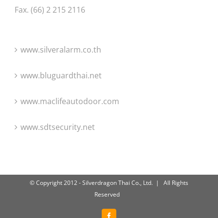
Fax. (66) 2 215 2116
www.silveralarm.co.th
www.bluguardthai.net
www.maclifeautodoor.com
www.sdtsecurity.net
© Copyright 2012 - Silverdragon Thai Co., Ltd. | All Rights
Reserved
Facebook