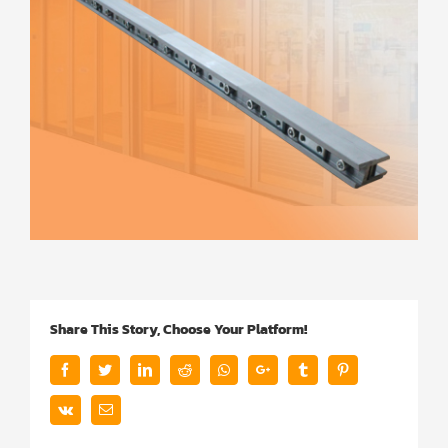
Share This Story, Choose Your Platform!
Facebook
Twitter
LinkedIn
Reddit
Whatsapp
Google+
Tumblr
Pinterest
Vk
Email