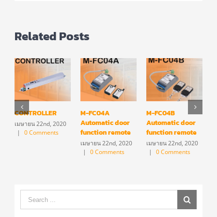
Related Posts
CONTROLLER
M-FC04A
M-FC04B
M
Automatic door
Automatic door
A
เมษายน 22nd, 2020
function remote
function remote
f
|
0 Comments
เมษายน 22nd, 2020
เมษายน 22nd, 2020
เ
|
0 Comments
|
0 Comments
Search
for: