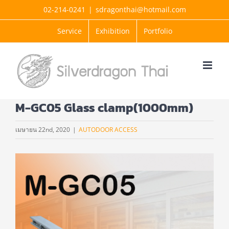
Skip
02-214-0241
|
sdragonthai@hotmail.com
to
Service
Exhibition
Portfolio
content
M-GC05 Glass clamp(1000mm)
เมษายน 22nd, 2020
|
AUTODOOR ACCESS
View
Larger
Image